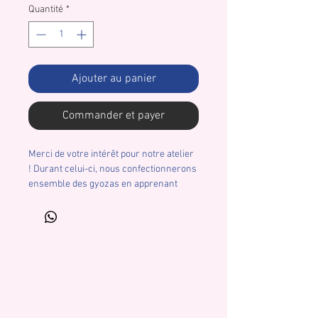
Quantité
*
Ajouter au panier
Commander et payer
Merci de votre intérêt pour notre atelier
! Durant celui-ci, nous confectionnerons
ensemble des gyozas en apprenant
étapes par étapes comment faire, de la
pâte au fourrage de la garniture et ce
jusqu'à la cuisson afin que vous puissiez
reproduire la recette chez vous 😉
L'atelier sera accompagné d'une tasse
de thé et vous pourrez bien sûr repartir
avec vos réalisations. Rendez-vous le
dimanche 22/11/26 de 9h à 11h chez